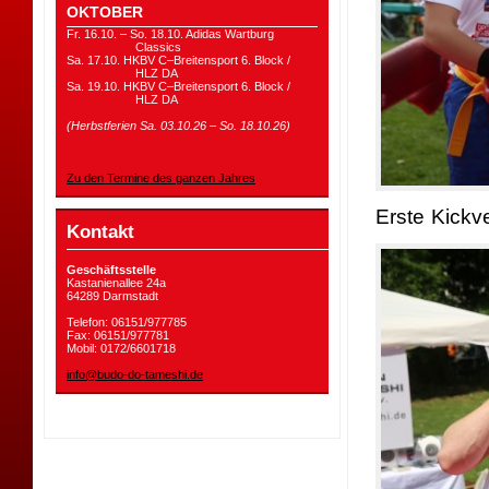
OKTOBER
Fr. 16.10. – So. 18.10. Adidas Wartburg
Classics
Sa. 17.10. HKBV C–Breitensport 6. Block /
HLZ DA
Sa. 19.10. HKBV C–Breitensport 6. Block /
HLZ DA
(Herbstferien Sa. 03.10.26 – So. 18.10.26)
Zu den Termine des ganzen Jahres
Erste Kickv
Kontakt
Geschäftsstelle
Kastanienallee 24a
64289 Darmstadt
Telefon: 06151/977785
Fax: 06151/977781
Mobil: 0172/6601718
info@budo-do-tameshi.de