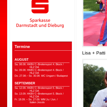
Termine
Lisa + Patti
AUGUST
Sa. 08.08. HKBV C–Breitensport 4. Block /
HLZ DA
So. 09.08. HKBV C–Breitensport 4. Block /
HLZ DA
Do. 27.08.– So. 30.08. WC Ungarn / Budapest
SEPTEMBER
Sa. 12.09. HKBV C–Breitensport 5. Block /
HLZ DA
So. 13.09. HKBV C–Breitensport 5. Block /
HLZ DA
Fr. 18.09. – So. 27.09. WM Ju / Jun. /
Italien Jesolo