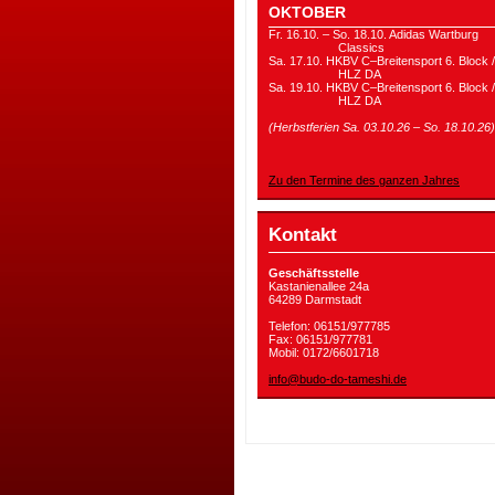
OKTOBER
Fr. 16.10. – So. 18.10. Adidas Wartburg
Classics
Sa. 17.10. HKBV C–Breitensport 6. Block /
HLZ DA
Sa. 19.10. HKBV C–Breitensport 6. Block /
HLZ DA
(Herbstferien Sa. 03.10.26 – So. 18.10.26)
Zu den Termine des ganzen Jahres
Kontakt
Geschäftsstelle
Kastanienallee 24a
64289 Darmstadt
Telefon: 06151/977785
Fax: 06151/977781
Mobil: 0172/6601718
info@budo-do-tameshi.de