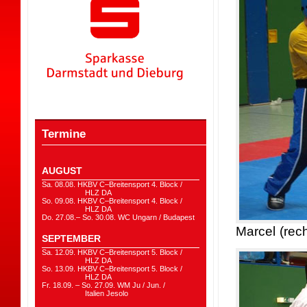
Termine
AUGUST
Sa. 08.08. HKBV C–Breitensport 4. Block /
HLZ DA
So. 09.08. HKBV C–Breitensport 4. Block /
HLZ DA
Do. 27.08.– So. 30.08. WC Ungarn / Budapest
Marcel (rech
SEPTEMBER
Sa. 12.09. HKBV C–Breitensport 5. Block /
HLZ DA
So. 13.09. HKBV C–Breitensport 5. Block /
HLZ DA
Fr. 18.09. – So. 27.09. WM Ju / Jun. /
Italien Jesolo