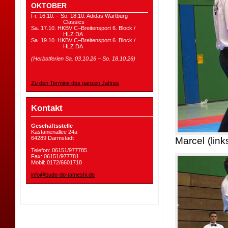
OKTOBER
Fr. 16.10. – So. 18.10. Adidas Wartburg
Classics
Sa. 17.10. HKBV C–Breitensport 6. Block /
HLZ DA
Sa. 19.10. HKBV C–Breitensport 6. Block /
HLZ DA
(Herbstferien Sa. 03.10.26 – So. 18.10.26)
Zu den Termine des ganzen Jahres
Kontakt
Geschäftsstelle
Kastanienallee 24a
64289 Darmstadt
Marcel (link
Telefon: 06151/977785
Fax: 06151/977781
Mobil: 0172/6601718
info@budo-do-tameshi.de