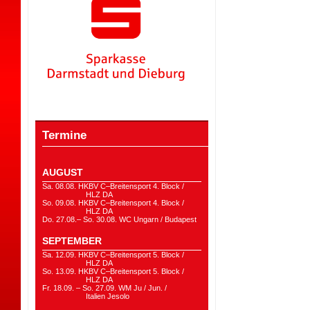
Termine
AUGUST
Sa. 08.08. HKBV C–Breitensport 4. Block /
HLZ DA
So. 09.08. HKBV C–Breitensport 4. Block /
HLZ DA
Do. 27.08.– So. 30.08. WC Ungarn / Budapest
SEPTEMBER
Sa. 12.09. HKBV C–Breitensport 5. Block /
HLZ DA
So. 13.09. HKBV C–Breitensport 5. Block /
HLZ DA
Fr. 18.09. – So. 27.09. WM Ju / Jun. /
Italien Jesolo