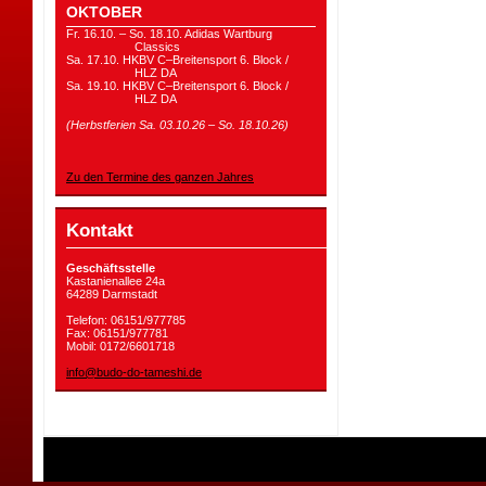
OKTOBER
Fr. 16.10. – So. 18.10. Adidas Wartburg
Classics
Sa. 17.10. HKBV C–Breitensport 6. Block /
HLZ DA
Sa. 19.10. HKBV C–Breitensport 6. Block /
HLZ DA
(Herbstferien Sa. 03.10.26 – So. 18.10.26)
Zu den Termine des ganzen Jahres
Kontakt
Geschäftsstelle
Kastanienallee 24a
64289 Darmstadt
Telefon: 06151/977785
Fax: 06151/977781
Mobil: 0172/6601718
info@budo-do-tameshi.de