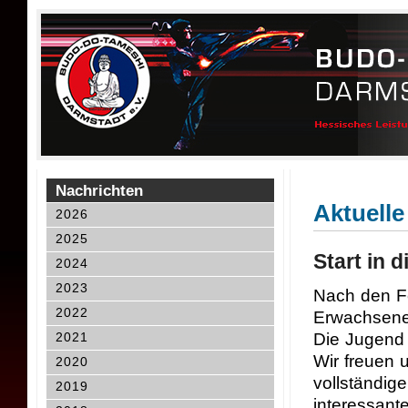
Nachrichten
Aktuelle
2026
2025
Start in 
2024
2023
Nach den Fe
2022
Erwachsene
2021
Die Jugend 
Wir freuen u
2020
vollständig
2019
interessante