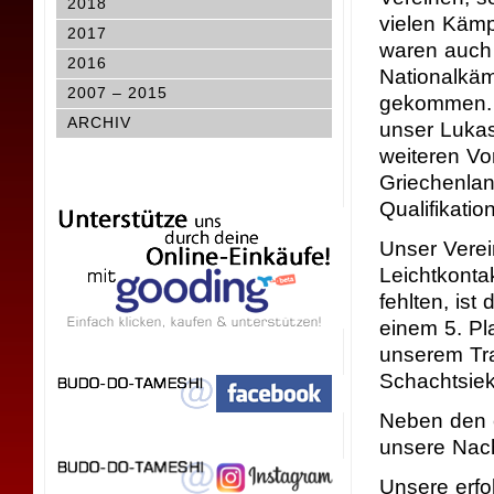
2018
vielen Käm
2017
waren auch 
2016
Nationalkä
2007 – 2015
gekommen. E
ARCHIV
unser Lukas
weiteren Vo
Griechenlan
Qualifikati
Unser Verei
Leichtkonta
fehlten, ist
einem 5. Pl
unserem Tra
Schachtsiek
Neben den e
unsere Nach
Unsere erf