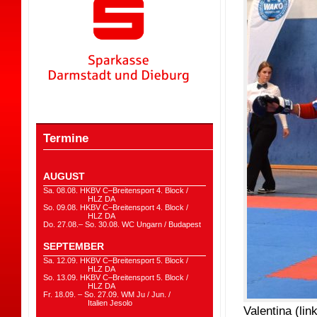
Termine
AUGUST
Sa. 08.08. HKBV C–Breitensport 4. Block /
HLZ DA
So. 09.08. HKBV C–Breitensport 4. Block /
HLZ DA
Do. 27.08.– So. 30.08. WC Ungarn / Budapest
SEPTEMBER
Sa. 12.09. HKBV C–Breitensport 5. Block /
HLZ DA
So. 13.09. HKBV C–Breitensport 5. Block /
HLZ DA
Fr. 18.09. – So. 27.09. WM Ju / Jun. /
Italien Jesolo
Valentina (li