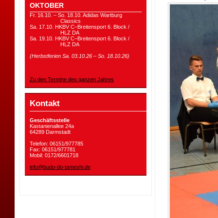
OKTOBER
Fr. 16.10. – So. 18.10. Adidas Wartburg
Classics
Sa. 17.10. HKBV C–Breitensport 6. Block /
HLZ DA
Sa. 19.10. HKBV C–Breitensport 6. Block /
HLZ DA
(Herbstferien Sa. 03.10.26 – So. 18.10.26)
Zu den Termine des ganzen Jahres
Kontakt
Geschäftsstelle
Kastanienallee 24a
64289 Darmstadt
Telefon: 06151/977785
Fax: 06151/977781
Mobil: 0172/6601718
info@budo-do-tameshi.de