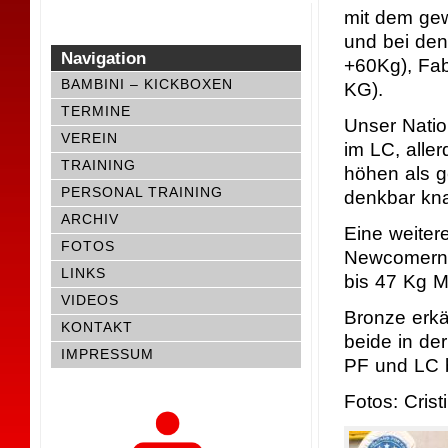
mit dem gew
und bei den
Navigation
+60Kg), Fa
BAMBINI – KICKBOXEN
KG).
TERMINE
Unser Natio
VEREIN
im LC, alle
TRAINING
höhen als g
PERSONAL TRAINING
denkbar kna
ARCHIV
Eine weiter
FOTOS
Newcomern i
LINKS
bis 47 Kg M
VIDEOS
Bronze erkä
KONTAKT
beide in de
IMPRESSUM
PF und LC b
Fotos: Cris