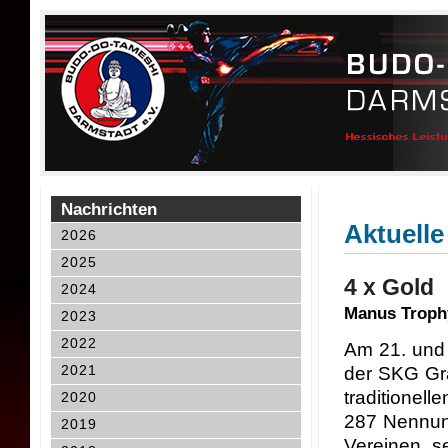
Nachrichten
Aktuelle
2026
2025
4 x Gold
2024
Manus Troph
2023
2022
Am 21. und 
2021
der SKG Gr
traditionell
2020
287 Nennun
2019
Vereinen, s