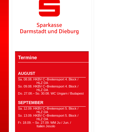
Termine
AUGUST
Sa. 08.08. HKBV C–Breitensport 4. Block /
HLZ DA
So. 09.08. HKBV C–Breitensport 4. Block /
HLZ DA
Do. 27.08.– So. 30.08. WC Ungarn / Budapest
SEPTEMBER
Sa. 12.09. HKBV C–Breitensport 5. Block /
HLZ DA
So. 13.09. HKBV C–Breitensport 5. Block /
HLZ DA
Fr. 18.09. – So. 27.09. WM Ju / Jun. /
Italien Jesolo