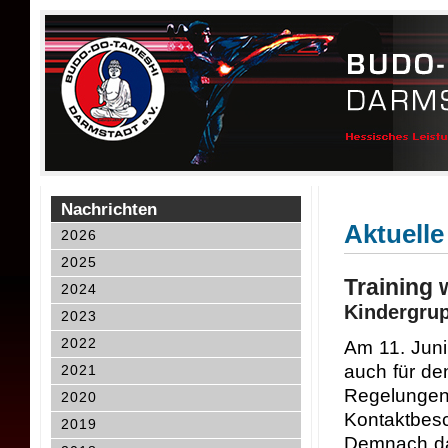
Nachrichten
Aktuelle
2026
2025
Training 
2024
Kindergrup
2023
2022
Am 11. Jun
auch für de
2021
Regelungen
2020
Kontaktbes
2019
Demnach dar