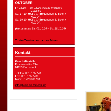
OKTOBER
Fr. 16.10. – So. 18.10. Adidas Wartburg
Classics
Sa. 17.10. HKBV C–Breitensport 6. Block /
HLZ DA
Sa. 19.10. HKBV C–Breitensport 6. Block /
HLZ DA
(Herbstferien Sa. 03.10.26 – So. 18.10.26)
Zu den Termine des ganzen Jahres
Kontakt
Geschäftsstelle
Kastanienallee 24a
64289 Darmstadt
Telefon: 06151/977785
Fax: 06151/977781
Mobil: 0172/6601718
info@budo-do-tameshi.de