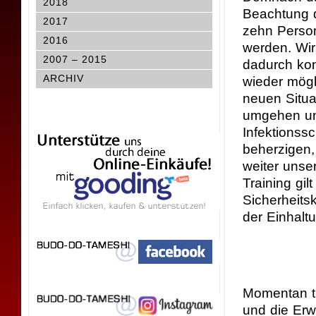
2018
Beachtung d
2017
zehn Person
2016
werden. Wir
2007 – 2015
dadurch kont
ARCHIV
wieder mögli
neuen Situa
umgehen un
Infektionss
beherzigen,
weiter unse
Training gil
Sicherheits
der Einhalt
Momentan tr
und die Erw