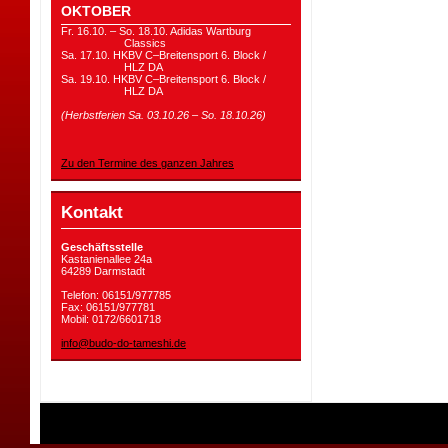
OKTOBER
Fr. 16.10. – So. 18.10. Adidas Wartburg
Classics
Sa. 17.10. HKBV C–Breitensport 6. Block /
HLZ DA
Sa. 19.10. HKBV C–Breitensport 6. Block /
HLZ DA
(Herbstferien Sa. 03.10.26 – So. 18.10.26)
Zu den Termine des ganzen Jahres
Kontakt
Geschäftsstelle
Kastanienallee 24a
64289 Darmstadt
Telefon: 06151/977785
Fax: 06151/977781
Mobil: 0172/6601718
info@budo-do-tameshi.de