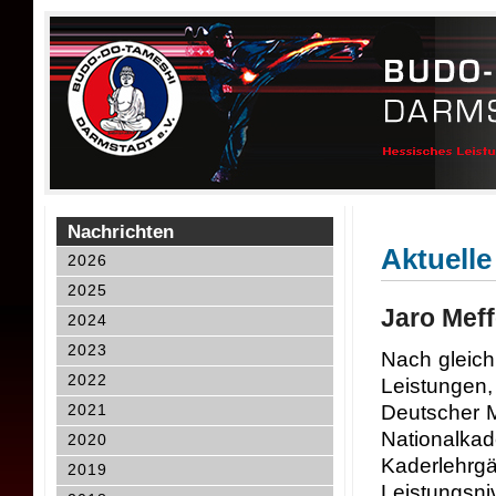
Nachrichten
Aktuelle
2026
2025
Jaro Meff
2024
2023
Nach gleich
2022
Leistungen,
2021
Deutscher M
Nationalkad
2020
Kaderlehrgä
2019
Leistungsni