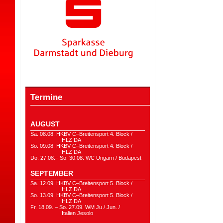
Termine
AUGUST
Sa. 08.08. HKBV C–Breitensport 4. Block /
HLZ DA
So. 09.08. HKBV C–Breitensport 4. Block /
HLZ DA
Do. 27.08.– So. 30.08. WC Ungarn / Budapest
SEPTEMBER
Sa. 12.09. HKBV C–Breitensport 5. Block /
HLZ DA
So. 13.09. HKBV C–Breitensport 5. Block /
HLZ DA
Fr. 18.09. – So. 27.09. WM Ju / Jun. /
Italien Jesolo