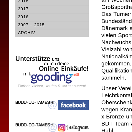
2018
Großsporth
2017
Das Turnier
2016
Bundesländ
2007 – 2015
Dänemark s
ARCHIV
vielen Spor
Nachwuchsb
Vielzahl vo
Nationalkä
gekommen, 
Qualifikati
sammeln.
Unser Verei
Leichtkonta
Oberschenke
wegen Krankh
x Bronze un
BDT Team vo
Hahl.