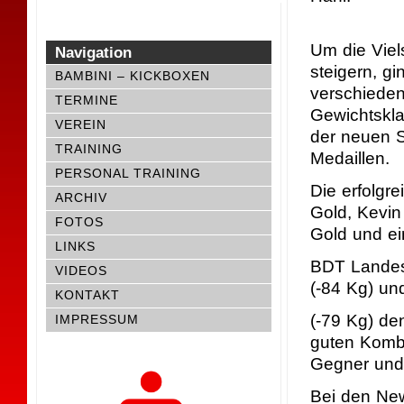
Um die Viel
Navigation
steigern, g
BAMBINI – KICKBOXEN
verschieden
TERMINE
Gewichtskla
VEREIN
der neuen S
TRAINING
Medaillen.
PERSONAL TRAINING
Die erfolgr
ARCHIV
Gold, Kevin
FOTOS
Gold und ei
LINKS
BDT Landesk
VIDEOS
(-84 Kg) un
KONTAKT
(-79 Kg) de
IMPRESSUM
guten Kombi
Gegner und
Bei den New