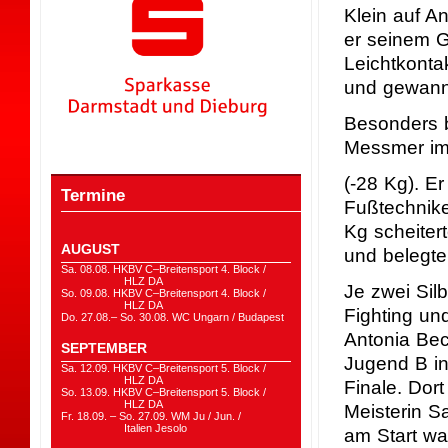
Klein auf An
er seinem 
Leichtkonta
und gewann
Besonders 
Messmer im 
(-28 Kg). E
Termine
Fußtechnike
Kg scheiter
AUGUST
und belegte
Sa. 08.08. HKBV C–Breitensport 4. Block /
HLZ DA
Je zwei Sil
So. 09.08. HKBV C–Breitensport 4. Block /
HLZ DA
Fighting und
Do. 27.08.– So. 30.08. WC Ungarn / Budapest
Antonia Bec
SEPTEMBER
Jugend B in
Sa. 12.09. HKBV C–Breitensport 5. Block /
HLZ DA
Finale. Dor
So. 13.09. HKBV C–Breitensport 5. Block /
HLZ DA
Meisterin S
Fr. 18.09. – So. 27.09. WM Ju / Jun. /
Italien Jesolo
am Start wa