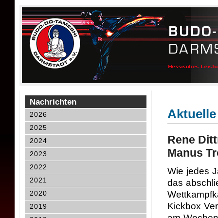
Nachrichten
Aktuelle
2026
2025
Rene Dit
2024
Manus Tr
2023
2022
Wie jedes J
2021
das abschli
2020
Wettkampfk
Kickbox Ver
2019
am Wochene