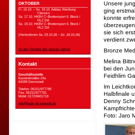
Unsere jung
OKTOBER
ging erstma
Fr. 16.10. – So. 18.10. Adidas Wartburg
Classics
konnte erfr
Sa. 17.10. HKBV C–Breitensport 6. Block /
HLZ DA
überzeugen.
Sa. 19.10. HKBV C–Breitensport 6. Block /
HLZ DA
sie sich er
(Herbstferien Sa. 03.10.26 – So. 18.10.26)
verdient zw
Bronze Meda
Zu den Termine des ganzen Jahres
Melina Bitt
Kontakt
bei den Jun
Feidhlim Ga
Geschäftsstelle
Kastanienallee 24a
64289 Darmstadt
Im Leichtko
Telefon: 06151/977785
Halbfinale 
Fax: 06151/977781
Mobil: 0172/6601718
Denny Schmi
info@budo-do-tameshi.de
Kampfrichte
Foto: Jaro M